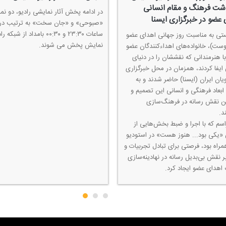
شت فرهنگ و مقام انسانی
در ادامه پخش آثار نمایشی رادیو، دو ن
 عضو در خبرگزاری ایسنا
«صبوحی» و «جان سخت» به ترتیب در
ساعات ۲۳:۳۰ و ۰۰:۳۰ بامداد از شب
تی به مناسبت روز جهانی اهدای عضو
نمایش پخش می شوند.
 آگوست)، خانواده‌های اهداءكنندگان عضو
ا هنرمندانی كه نقششان را در دنیای
ایفا كردند، همزمان در محل خبرگزاری
یان ایران (ایسنا) حاضر شدند و به
ابعاد فرهنگی و انسانی این تصمیم و
 نقش رسانه در فرهنگ‌سازی
د.
اسم كه با اجرا و ضبط بخش‌هایی از
«یكی بود... هنوز هست» در استودیو
مراه بود، فرصتی برای تبادل تجربیات و
ر نقش بی‌بدیل رسانه در نهادینه‌سازی
اهدای عضو ایجاد كرد.