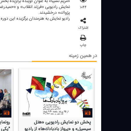
«مریم نشیبا» به عنوان گوینده برگزیده بخش
نمایش رادیویی «فرزند انقلاب» و «حمیدرضا
۱۰۴۴
پژواك» درخشیدند.
رادیو نمایش به هنرمندان برگزیده این دوره
اشتراک
چاپ
در همین زمینه
جموعه های
پخش دو نمایش رادیویی «هتل
رونما
رفه‌ای و
سیسیل» و «پرواز بادبادك‌ها» از رادیو
"یكی 