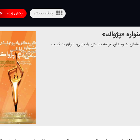
پایگاه نمایش
پخش زنده
واره «پژواك»
 درخشش هنرمندان عرصه نمایش رادیویی، موفق به كسب