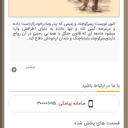
الیور تویست پسركوچك و یتیمی كه پدر ومادرخودراازدست داده
و درعرصه گیتی تك و تنها مانده به دنیای اطرافش وارد
میشود.جامعه ای كه قانون جنگل با همه بی رحمی در آن رواج
داردوپسركوچك بایدباچنگ و دندان ازخودش دفاع كند...
بیشتر ...
با ما در ارتباط باشید
سامانه پیامکی:
۳۰۰۰۰۱۰۷۵
قسمت های پخش شده