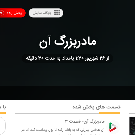
پایگاه نمایش
پخش زنده
مادربزرگ آن
از ۲۶ شهریور ۱:۳۰ بامداد به مدت ۳۰ دقیقه
قسمت های پخش شده
با م
مادربزرگ آن- قسمت ۳
آن هافمن پیرزنی كه به بانك رفته تا پول برداشت كند اما در