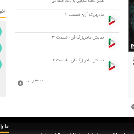
همان لحظه سارقین به بانك حمله می ...
آخر
مادربزرگ آن- قسمت ۲
نمایش مادربزرگ آن- قسمت ۳
نمایش مادربزرگ آن- قسمت ۲
بیشتر ...
ما را