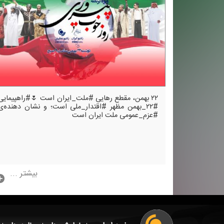
۲۲ بهمن، مقطع رهایی #ملت_ایران است 🌷#راهپیمایی
#۲۲_بهمن مظهر #اقتدار_ملی است؛ و نشان‌ دهنده‌ی
#عزم_عمومی ملت ایران است
بیشتر ...