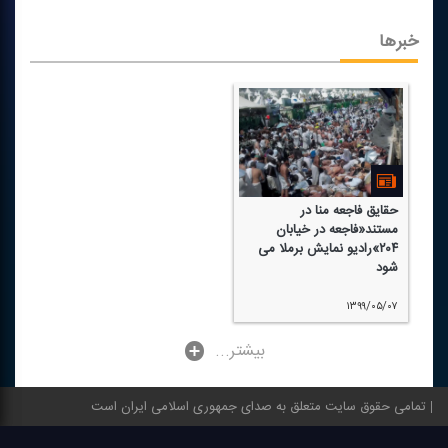
خبرها
حقایق فاجعه منا در
مستند«فاجعه در خیابان
۲۰۴»رادیو نمایش برملا می
شود
۱۳۹۹/۰۵/۰۷
...بیشتر
تمامی حقوق سایت متعلق به صدای جمهوری اسلامی ایران است