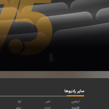
سایر رادیوها
اربعین
خبر
آوا
اقتصاد
ايران
پیام