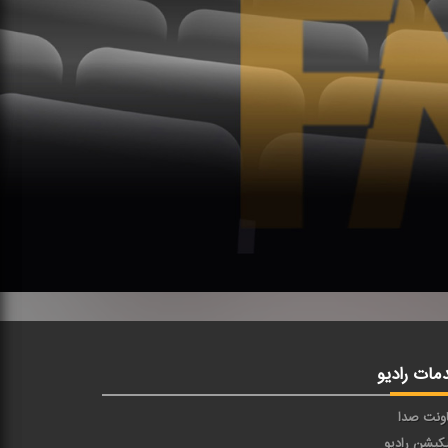
مات رادیو
ونت صدا
یکیشن رادیو