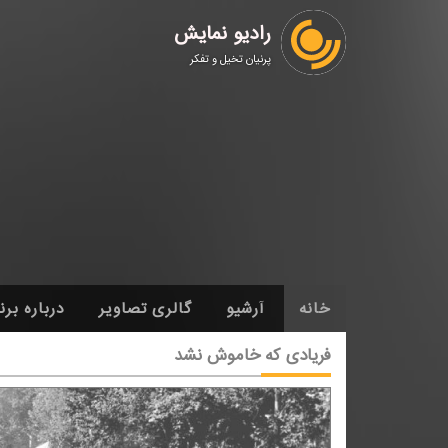
رادیو نمایش
پرنیان تخیل و تفکر
خانه
آرشیو
گالری تصاویر
درباره برن
فریادی كه خاموش نشد