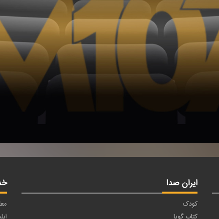
ایران صدا
خد
کودک
معا
کتاب گویا
اپل