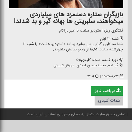
بازیگران ستاره دستمزد های میلیاردی
میخواهند، سلبریتی ها بهانه گیر و بد شدند!
گفتگوی ویژه استودیو هشت با امیر دژاكام
🗓️ شنبه ۱۲ آبان
شما مخاطبان گرامی می توانید برنامه «استودیو هشت» را شنبه تا
چهارشنبه ساعت ۱۸:۱۵ از رادیو نمایش بشنوید.
🎧 تهیه كننده: سجاد كلبادی‌نژاد
🎤 گوینده: محمدحسین امیدی، مهرناز شعبانی
۱۳:۰۹
|
۱۴۰۳/۰۸/۱۳
دریافت فایل
کلمات کلیدی:
تمامی حقوق سایت متعلق به صدای جمهوری اسلامی ایران است