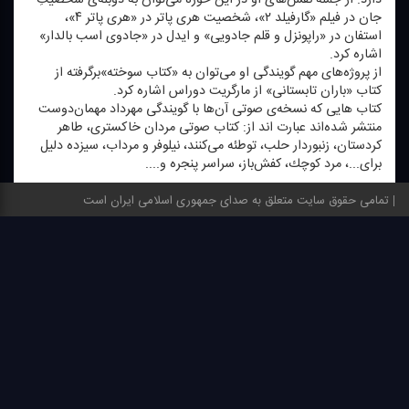
جان در فیلم «گارفیلد ۲»، شخصیت هری پاتر در «هری پاتر ۴»،
استفان در «راپونزل و قلم جادویی» و ایدل در «جادوی اسب بالدار»
اشاره كرد.
از پروژه‌های مهم گویندگی او می‌توان به «كتاب سوخته»برگرفته از
كتاب «باران تابستانی» از مارگریت دوراس اشاره كرد.
كتاب هایی كه نسخه‌ی صوتی آن‌ها با گویندگی مهرداد مهمان‌دوست
منتشر شده‌اند عبارت اند از: كتاب صوتی مردان خاكستری، طاهر
كردستان، زنبوردار حلب، توطئه می‌كنند، نیلوفر و مرداب، سیزده دلیل
برای...، مرد كوچك، كفش‌باز، سراسر پنجره و....
تمامی حقوق سایت متعلق به صدای جمهوری اسلامی ایران است