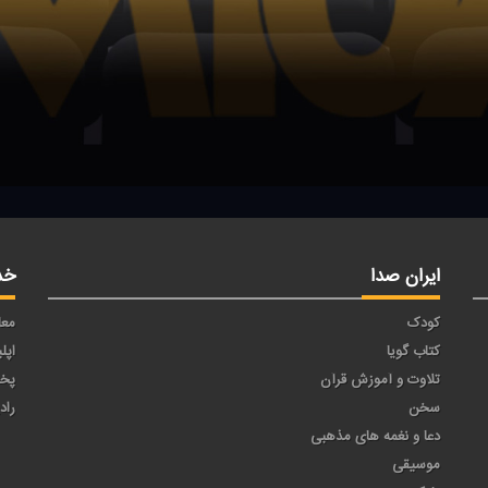
ایران صدا
خد
کودک
معا
کتاب گویا
اپل
تلاوت و آموزش قرآن
پخ
سخن
راد
دعا و نغمه های مذهبی
موسیقی