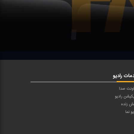
مات رادیو
ونت صدا
یکیشن رادیو
ش زنده
یو نما