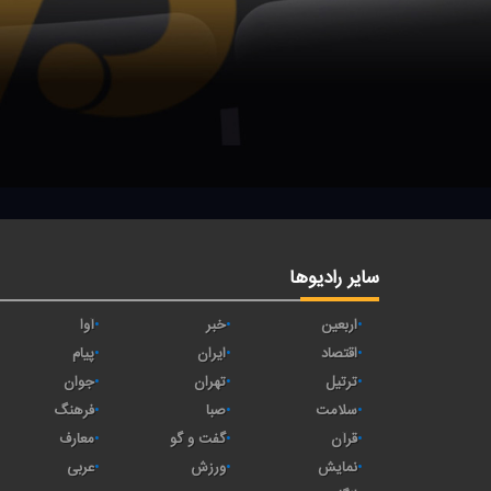
سایر رادیوها
اربعین
خبر
آوا
اقتصاد
ايران
پیام
ترتیل
تهران
جوان
سلامت
صبا
فرهنگ
قرآن
گفت و گو
معارف
نمایش
ورزش
عربی